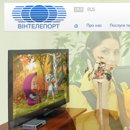
UKR
RUS
Про нас
Послуги т