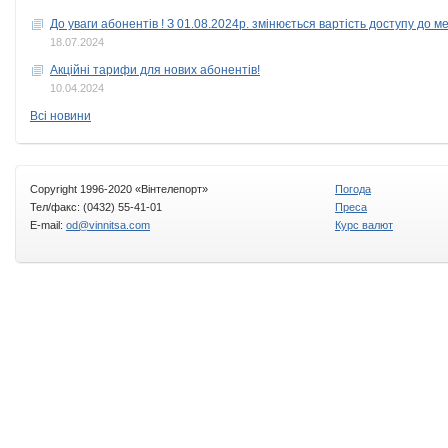
До уваги абонентiв ! З 01.08.2024р. змiнюється вартiсть доступу до ме
18.07.2024
Акцiйнi тарифи для нових абонентiв!
10.04.2024
Всі новини
Copyright 1996-2020 «Вінтелепорт»
Погода
Тел/факс: (0432) 55-41-01
Преса
E-mail:
od@vinnitsa.com
Курс валют