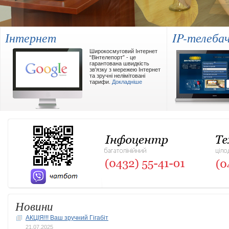
Інтернет
IP-телеба
Широкосмуговий Інтернет
“Вінтелепорт” - це
гарантована швидкість
зв'язку з мережею Інтернет
та зручні нелімітовані
тарифи.
Докладніше
Новини
АКЦІЯ!!! Ваш зручний Гiгабiт
21.07.2025